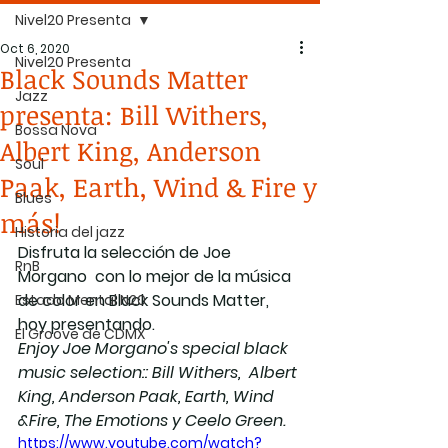
Nivel20 Presenta
Oct 6, 2020
Nivel20 Presenta
Black Sounds Matter
Jazz
presenta: Bill Withers,
Bossa Nova
Albert King, Anderson
Soul
Paak, Earth, Wind & Fire y
Blues
más!
Historia del jazz
Disfruta la selección de Joe 
RnB
Morgano  con lo mejor de la música 
de color en Black Sounds Matter, 
Estado Mental N20
hoy presentando. 
El Groove de CDMX
Enjoy Joe Morgano's special black 
music selection:: Bill Withers,  Albert 
King, Anderson Paak, Earth, Wind 
&Fire, The Emotions y Ceelo Green.
https://www.youtube.com/watch?