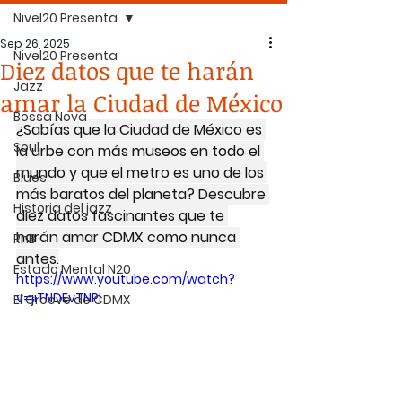
Nivel20 Presenta
Sep 26, 2025
Nivel20 Presenta
Diez datos que te harán
Jazz
amar la Ciudad de México
Bossa Nova
¿Sabías que la Ciudad de México es 
Soul
la urbe con más museos en todo el 
mundo y que el metro es uno de los 
Blues
más baratos del planeta? Descubre 
Historia del jazz
diez datos fascinantes que te 
harán amar CDMX como nunca 
RnB
antes.
Estado Mental N20
https://www.youtube.com/watch?
v=jiTNDEvTNPI
El Groove de CDMX