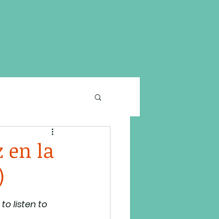
z en la
)
o listen to 