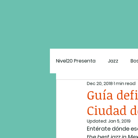
Nivel20 Presenta
Jazz
Bo
Dec 20, 2018
1 min read
Estado Mental N20
El G
Guía defi
Ciudad d
Updated:
Jan 5, 2019
Entérate dónde esc
the best jazz in Me