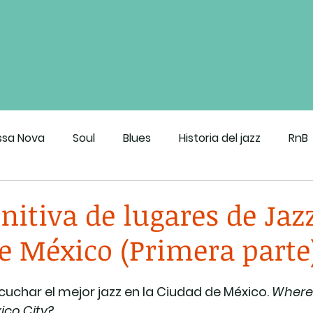
ssa Nova
Soul
Blues
Historia del jazz
RnB
roove de CDMX
nitiva de lugares de Jaz
e México (Primera parte
uchar el mejor jazz en la Ciudad de México. 
Where t
xico City?