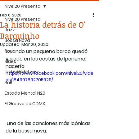
Nivel20 Presenta
Feb 6, 2020
Nivel20 Presenta
La historia detrás de O'
Jazz
Barquinho
Bossa Nova
Updated:
Mar 20, 2020
Soul
Cuando un pequeño barco quedó 
varado en las costas de Ipanema, 
Blues
nacería
Historia del jazz
https://www.facebook.com/Nivel20/vide
os/184997692705929/
RnB
Estado Mental N20
El Groove de CDMX
 una de las canciones más icónicas 
de la bossa nova.