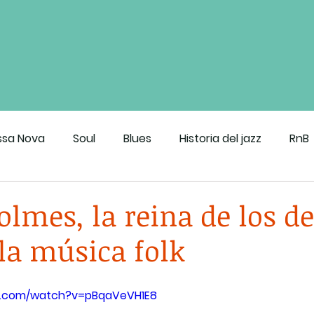
ssa Nova
Soul
Blues
Historia del jazz
RnB
roove de CDMX
olmes, la reina de los d
 la música folk
e.com/watch?v=pBqaVeVH1E8