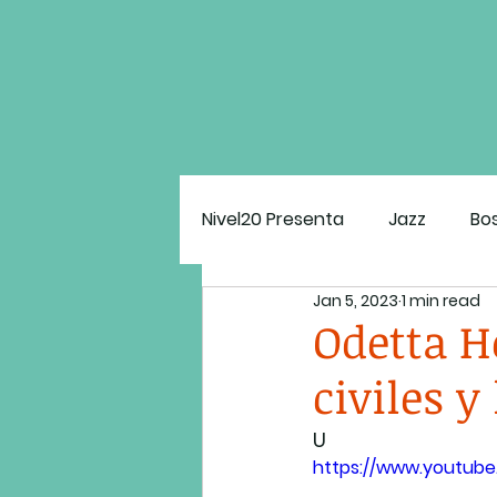
Nivel20 Presenta
Jazz
Bo
Jan 5, 2023
1 min read
Estado Mental N20
El G
Odetta H
civiles y
U
https://www.youtub