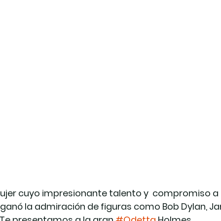
ujer cuyo impresionante talento y  compromiso a f
e ganó la admiración de figuras como Bob Dylan, Jani
. Te presentamos a la gran 
#Odetta
 Holmes.