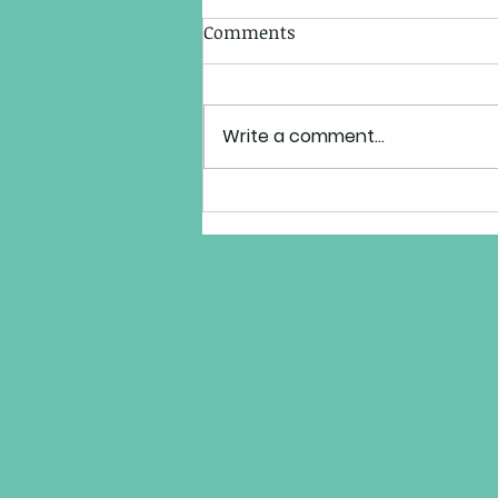
Comments
Write a comment...
Shuggie Otis: El Hombre que
rechazó a los Rolling Stones
y a Quincy Jones.