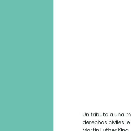
Un tributo a una m
derechos civiles l
Martin Luther King