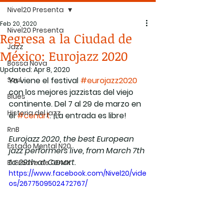
Nivel20 Presenta
Feb 20, 2020
Nivel20 Presenta
Regresa a la Ciudad de
Jazz
México: Eurojazz 2020
Bossa Nova
Updated:
Apr 8, 2020
Soul
Ya viene el festival 
#eurojazz2020
con los mejores jazzistas del viejo 
Blues
continente. Del 7 al 29 de marzo en 
Historia del jazz
el 
#cenart
. ¡La entrada es libre!
RnB
Eurojazz 2020, the best European 
Estado Mental N20
jazz performers live, from March 7th 
to 29th at Cenart. 
El Groove de CDMX
https://www.facebook.com/Nivel20/vide
os/2677509502472767/