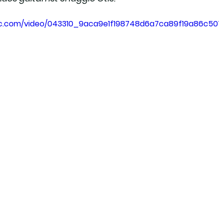
atic.com/video/043310_9aca9e1f198748d6a7ca89f19a86c50