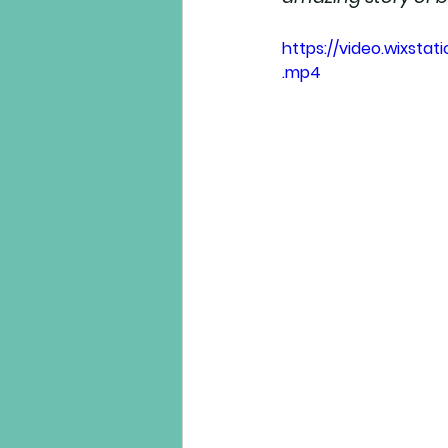
https://video.wixst
.mp4