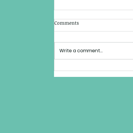
Comments
Write a comment...
Odetta Holmes, la reina de
los derechos civiles y la
música folk