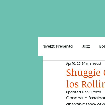
Nivel20 Presenta
Jazz
Bo
Apr 10, 2019
1 min read
Estado Mental N20
El G
Shuggie 
los Rolli
Updated:
Dec 8, 2020
Conoce la fascinant
amazing story of bl