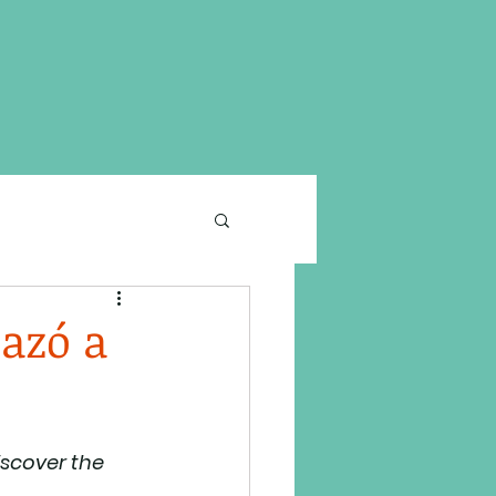
hazó a
iscover the 