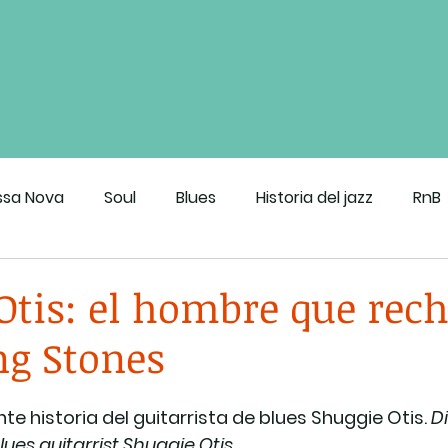
ssa Nova
Soul
Blues
Historia del jazz
RnB
roove de CDMX
Otis: el hombre que rec
ng Stones
e historia del guitarrista de blues Shuggie Otis. 
D
ues guitarrist Shuggie Otis.