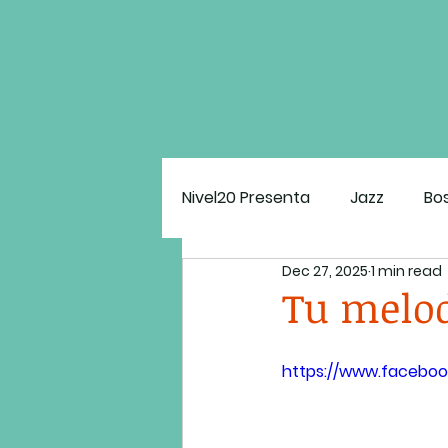
Nivel20 Presenta
Jazz
Bo
Dec 27, 2025
1 min read
Estado Mental N20
El G
Tu melod
https://www.faceboo