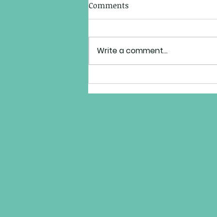
Comments
Write a comment...
Staying Alive de los Bee
Gees, la canción que surgió
de una necesidad.