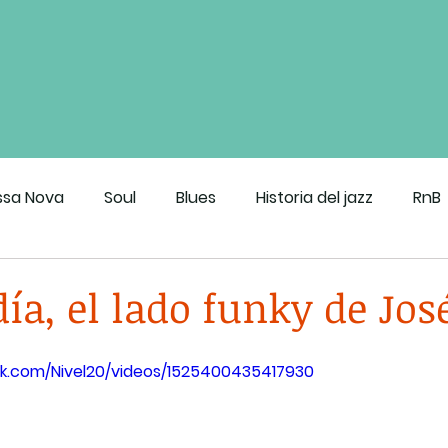
ssa Nova
Soul
Blues
Historia del jazz
RnB
roove de CDMX
ía, el lado funky de Jos
k.com/Nivel20/videos/1525400435417930