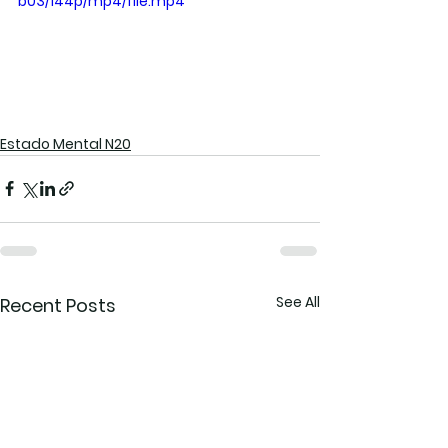
b03/144p/mp4/file.mp4
Estado Mental N20
See All
Recent Posts