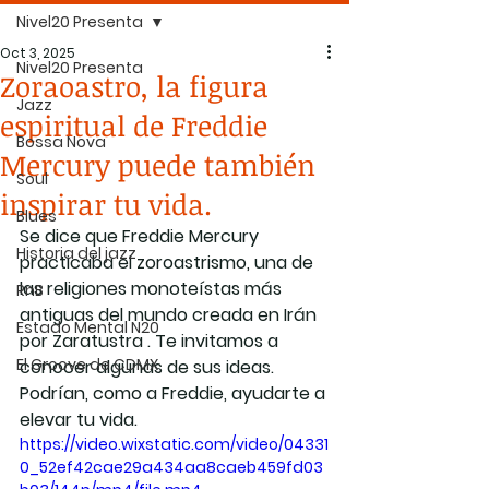
Nivel20 Presenta
Oct 3, 2025
Nivel20 Presenta
Zoraoastro, la figura
Jazz
espiritual de Freddie
Bossa Nova
Mercury puede también
Soul
inspirar tu vida.
Blues
Se dice que Freddie Mercury 
Historia del jazz
practicaba el zoroastrismo, una de 
las religiones monoteístas más 
RnB
antiguas del mundo creada en Irán 
Estado Mental N20
por Zaratustra . Te invitamos a 
El Groove de CDMX
conocer algunas de sus ideas. 
Podrían, como a Freddie, ayudarte a 
elevar tu vida.
https://video.wixstatic.com/video/04331
0_52ef42cae29a434aa8caeb459fd03