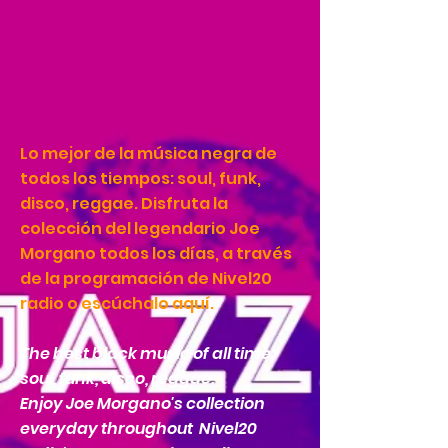
Lo mejor de la música negra de
todos los tiempos: soul, funk,
disco, reggae. Disfruta la
colección del legendario Joe
Morgano todos los días, a través
de la programación de Nivel20
radio o escúchalo aquí.
The best black music of all time:
soul, funk, disco, reggae.
Enjoy Joe Morgano's collection
everyday throughout Nivel20