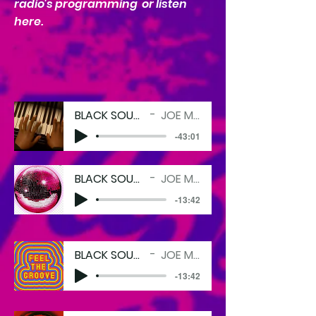
radio's programming or listen
here.
BLACK SOUNDS MATTER
JOE MORGANO
-43:01
BLACK SOUNDS MATTER
JOE MORGANO
-13:42
BLACK SOUNDS MATTER
JOE MORGANO
-13:42