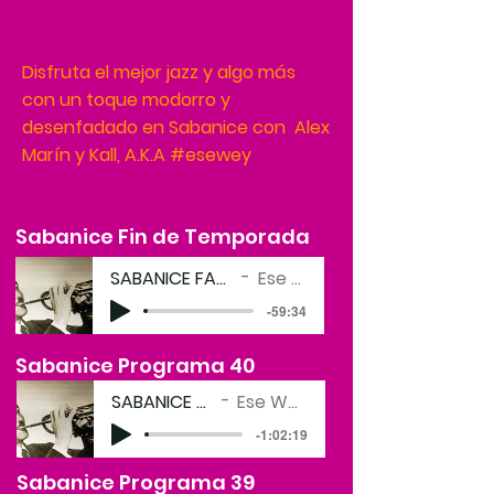
Disfruta el mejor jazz y algo más
con un toque modorro y
desenfadado en Sabanice con Alex
Marín y Kall, A.K.A #esewey
Sabanice Fin de Temporada
SABANICE FAREWELL
Ese Wey
-59:34
Sabanice Programa 40
SABANICE 37
Ese Wey
-1:02:19
Sabanice Programa 39