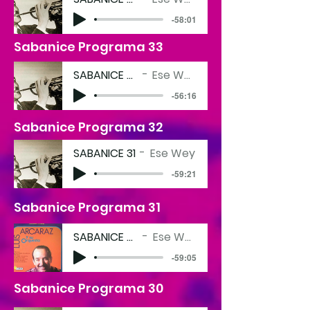
-58:01
Sabanice Programa 33
SABANICE 32
Ese Wey
-56:16
Sabanice Programa 32
SABANICE 31
Ese Wey
-59:21
Sabanice Programa 31
SABANICE 30
Ese Wey
-59:05
Sabanice Programa 30