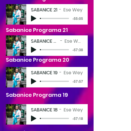
SABANICE 21
Ese Wey
-55:05
Sabanice Programa 21
SABANICE 20
Ese Wey
-57:38
Sabanice Programa 20
SABANICE 19
Ese Wey
-57:57
Sabanice Programa 19
SABANICE 18
Ese Wey
-57:18