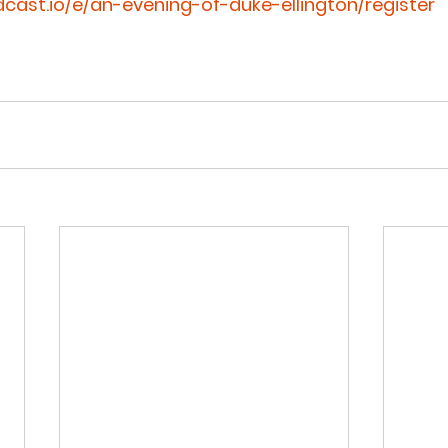
cast.io/e/an-evening-of-duke-ellington/register