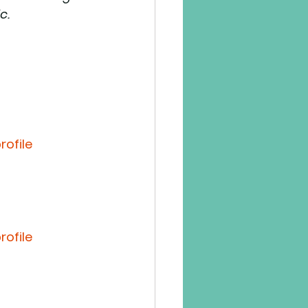
c.
ofile
ofile