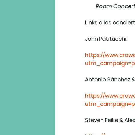
Room Concerts"
Links a los concier
John Patitucchi:
https://www.crowd
utm_campaign=pr
Antonio Sánchez &
https://www.crowd
utm_campaign=pr
Steven Feike & Ale