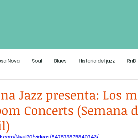
ssa Nova
Soul
Blues
Historia del jazz
RnB
roove de CDMX
na Jazz presenta: Los m
oom Concerts (Semana de
l)
k.com/Nivel20/videos/547873875840743/