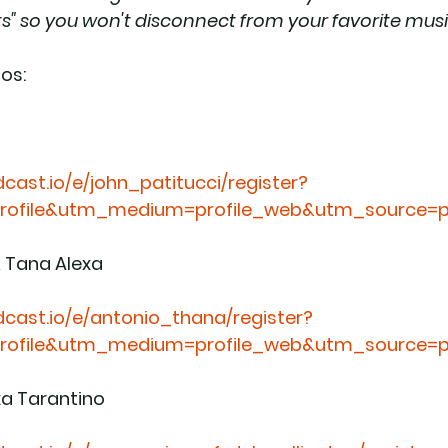
 so you won't disconnect from your favorite musi
tos:
cast.io/e/john_patitucci/register?
ofile&utm_medium=profile_web&utm_source=pr
 Tana Alexa
cast.io/e/antonio_thana/register?
ofile&utm_medium=profile_web&utm_source=pr
xa Tarantino