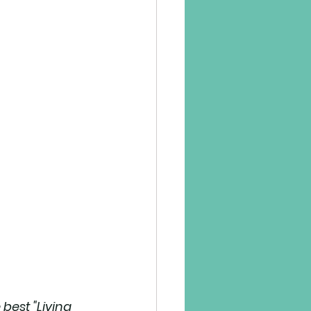
 best "
Living 