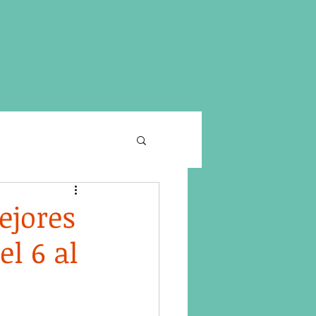
ejores
l 6 al