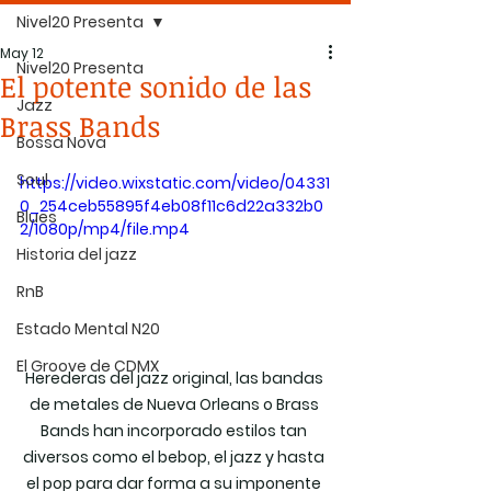
Nivel20 Presenta
May 12
Nivel20 Presenta
El potente sonido de las
Jazz
Brass Bands
Bossa Nova
Soul
https://video.wixstatic.com/video/04331
0_254ceb55895f4eb08f11c6d22a332b0
Blues
2/1080p/mp4/file.mp4
Historia del jazz
RnB
Estado Mental N20
El Groove de CDMX
Herederas del jazz original, las bandas 
de metales de Nueva Orleans o Brass 
Bands han incorporado estilos tan 
diversos como el bebop, el jazz y hasta 
el pop para dar forma a su imponente 