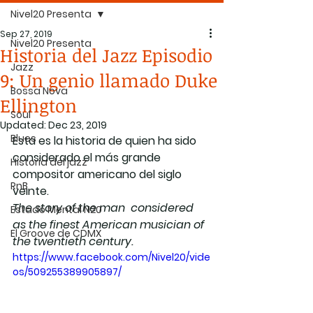
Nivel20 Presenta
Sep 27, 2019
Nivel20 Presenta
Historia del Jazz Episodio
Jazz
9: Un genio llamado Duke
Bossa Nova
Ellington
Soul
Updated:
Dec 23, 2019
Blues
Esta es la historia de quien ha sido 
considerado el más grande 
Historia del jazz
compositor americano del siglo 
RnB
veinte. 
The story of the man  considered 
Estado Mental N20
as the finest American musician of 
El Groove de CDMX
the twentieth century.
https://www.facebook.com/Nivel20/vide
os/509255389905897/