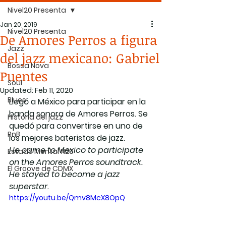
Nivel20 Presenta
Jan 20, 2019
Nivel20 Presenta
De Amores Perros a figura
Jazz
del jazz mexicano: Gabriel
Bossa Nova
Puentes
Soul
Updated:
Feb 11, 2020
Blues
Llegó a México para participar en la 
banda sonora de Amores Perros. Se 
Historia del jazz
quedó para convertirse en uno de 
RnB
los mejores bateristas de jazz. 
He came to Mexico to participate 
Estado Mental N20
on the Amores Perros soundtrack. 
El Groove de CDMX
He stayed to become a jazz 
superstar.
https://youtu.be/Qmv8McX8OpQ