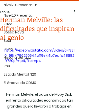
Nivel20 Presenta
Feb 25
Nivel20 Presenta
Herman Melville: las
Jazz
dificultades que inspiran
Bossa Nova
al genio
Soul
Blues
https://video.wixstatic.com/video/04331
0_59f4796250544a119e44b7eafc48682
Historia del jazz
f/720p/mp4/file.mp4
RnB
Estado Mental N20
El Groove de CDMX
Herman Melville, el autor de Moby Dick, 
enfrentó dificultades económicas tan 
grandes que lo llevaron a trabajar en 