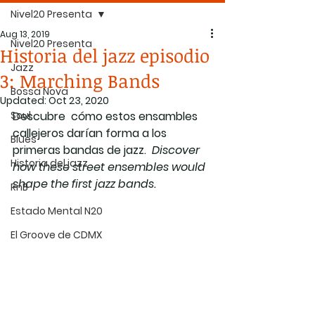
Nivel20 Presenta
Aug 13, 2019
Nivel20 Presenta
Historia del jazz episodio
Jazz
3: Marching Bands
Bossa Nova
Updated:
Oct 23, 2020
Soul
Descubre  cómo estos ensambles 
callejeros darían forma a los 
Blues
primeras bandas de jazz.  
Discover 
Historia del jazz
how these street ensembles would 
shape the first jazz bands.
RnB
Estado Mental N20
El Groove de CDMX