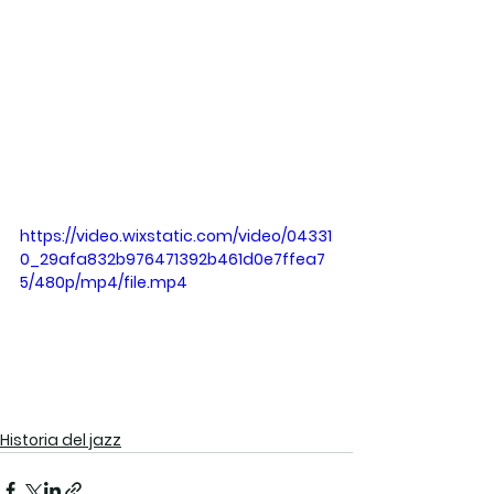
https://video.wixstatic.com/video/04331
0_29afa832b976471392b461d0e7ffea7
5/480p/mp4/file.mp4
Historia del jazz