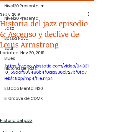
Nivel20 Presenta
Sep 6, 2019
Nivel20 Presenta
Historia del jazz episodio
Jazz
6: Ascenso y declive de
Bossa Nova
Louis Armstrong
Soul
Updated:
Nov 20, 2019
Blues
https://video.wixstatic.com/video/04331
Historia del jazz
0_55aaf503486b4f0aa336d727bf8fd7
RnB
eb/480p/mp4/file.mp4
Estado Mental N20
El Groove de CDMX
Historia del jazz