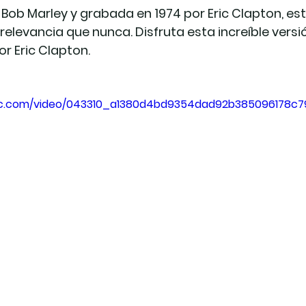
r Bob Marley y grabada en 1974 por Eric Clapton, es
elevancia que nunca. Disfruta esta increíble versió
r Eric Clapton.
atic.com/video/043310_a1380d4bd9354dad92b385096178c7