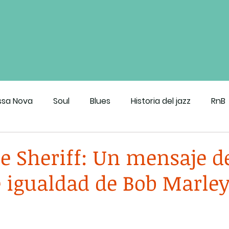
ssa Nova
Soul
Blues
Historia del jazz
RnB
roove de CDMX
he Sheriff: Un mensaje d
e igualdad de Bob Marley