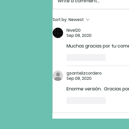
Write a comment...
México en los orígenes del
Sort by:
Newest
jazz
Nivel20
Sep 08, 2020
Muchas gracias por tu come
Like
Reply
gsantelizcordero
Sep 08, 2020
Enorme versión.  Gracias por
Like
Reply